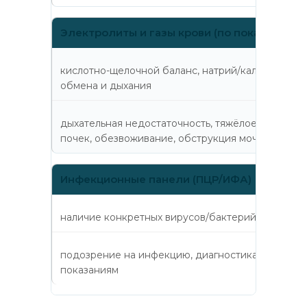
Электролиты и газы крови (по показаниям)
кислотно-щелочной баланс, натрий/калий/хлор,
обмена и дыхания
дыхательная недостаточность, тяжёлое состояни
почек, обезвоживание, обструкция мочевыводящ
Инфекционные панели (ПЦР/ИФА)
наличие конкретных вирусов/бактерий и иммунно
подозрение на инфекцию, диагностика по симпт
показаниям