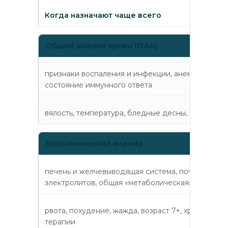
Когда назначают чаще всего
Общий анализ крови (ОАК)
признаки воспаления и инфекции, анемию, косв
состояние иммунного ответа
вялость, температура, бледные десны, плохой а
Биохимический анализ
печень и желчевыводящая система, почки, белков
электролитов, общая «метаболическая» картина
рвота, похудение, жажда, возраст 7+, хроническ
терапии