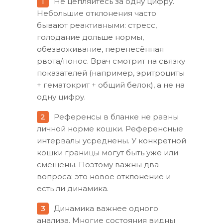
Не цепляйтесь за одну цифру.
Небольшие отклонения часто
бывают реактивными: стресс,
голодание дольше нормы,
обезвоживание, перенесённая
рвота/понос. Врач смотрит на связку
показателей (например, эритроциты
+ гематокрит + общий белок), а не на
одну цифру.
Референсы в бланке не равны
личной норме кошки. Референсные
интервалы усреднены. У конкретной
кошки границы могут быть уже или
смещены. Поэтому важны два
вопроса: это новое отклонение и
есть ли динамика.
Динамика важнее одного
анализа. Многие состояния видны