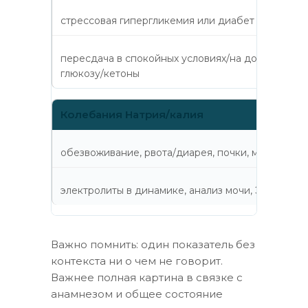
стрессовая гипергликемия или диабет
пересдача в спокойных условиях/на дому, фрукто
глюкозу/кетоны
Колебания Натрия/калия
обезвоживание, рвота/диарея, почки, мочевая о
электролиты в динамике, анализ мочи, ЭКГ по по
Важно помнить: один показатель без
контекста ни о чем не говорит.
Важнее полная картина в связке с
анамнезом и общее состояние