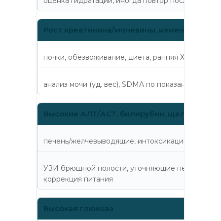
оценка гидратации, иногда повтор после норма
Рост креатинина/мочевины, изменения фо
почки, обезвоживание, диета, ранняя ХБП
анализ мочи (уд. вес), SDMA по показаниям, УЗИ
Высокие АЛТ/АСТ, билирубин, щелочная ф
печень/желчевыводящие, интоксикации, вторич
УЗИ брюшной полости, уточняющие печёночные 
коррекция питания
Высокая глюкоза