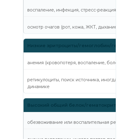
воспаление, инфекция, стресс-реакция
осмотр очагов (рот, кожа, ЖКТ, дыхание), иногд
Низкие эритроциты/гемоглобин/гематокри
анемия (кровопотеря, воспаление, болезни почек
ретикулоциты, поиск источника, иногда анализ к
динамике
Высокий общий белок/гематокрит
обезвоживание или воспалительная реакция