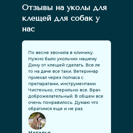
Отзывы на уколы для
клещей для собак у
нас
По весне звонила в клинику.
отл
Нужно было укольчик нашему
вр
Дину от клещей сделать. Все ле
сай
то на даче все таки. Ветеринар
ещ
приехал через полчаса с
пр
препаратами, инструментами.
сд
Чистенько, стерильно все. Врач
до
доброжелательный. В общем все
ала
очень понравилось. Думаю что
де
обратимся еще и не раз.
Пр
Наталья
Иг