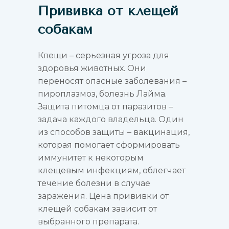
Прививка от клещей
собакам
Клещи – серьезная угроза для
здоровья животных. Они
переносят опасные заболевания –
пироплазмоз, болезнь Лайма.
Защита питомца от паразитов –
5
0
3
:
0
0
:
4
задача каждого владельца. Один
из способов защиты – вакцинация,
часов
минут
секунд
которая помогает сформировать
иммунитет к некоторым
клещевым инфекциям, облегчает
течение болезни в случае
заражения. Цена прививки от
клещей собакам зависит от
выбранного препарата.