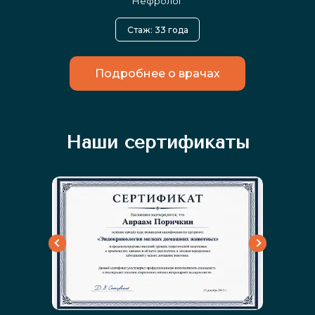
Нефролог
Сп
Стаж: 33 года
Подробнее о врачах
Наши сертификаты