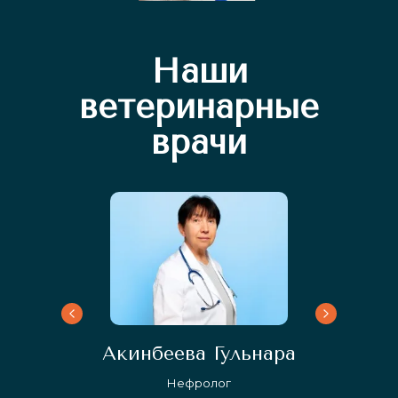
Наши
ветеринарные
врачи
1
1
:
5
8
:
0
0
часов
минут
секунд
Акинбеева Гульнара
Нефролог
Сп