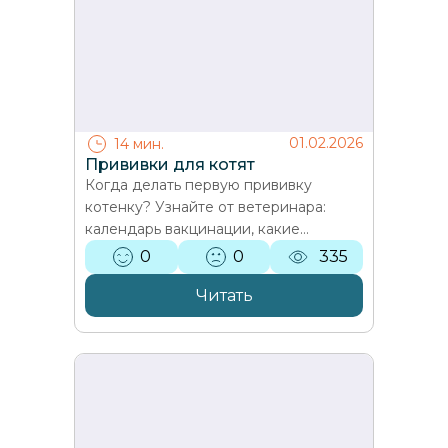
01.02.2026
14 мин.
Прививки для котят
Когда делать первую прививку
котенку? Узнайте от ветеринара:
календарь вакцинации, какие
прививки обязательны, подготовка к
0
0
335
процедуре и уход после. Защита…
Читать