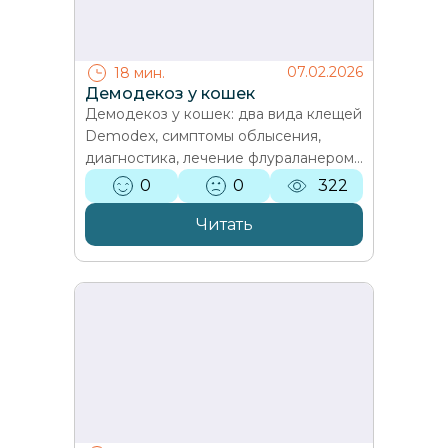
07.02.2026
18 мин.
Демодекоз у кошек
Демодекоз у кошек: два вида клещей
Demodex, симптомы облысения,
диагностика, лечение флураланером
и профилактика. Советы ветеринара
0
0
322
Варвары Горичкиной…
Читать