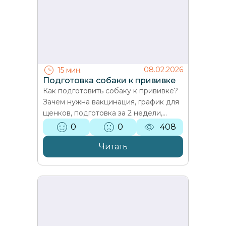
08.02.2026
15 мин.
Подготовка собаки к прививке
Как подготовить собаку к прививке?
Зачем нужна вакцинация, график для
щенков, подготовка за 2 недели,
нормальная реакция на продедуру и
0
0
408
советы ветеринара…
Читать