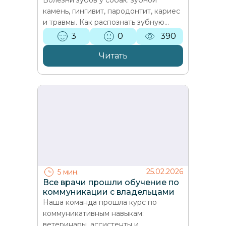
Болезни зубов у собак: зубной
камень, гингивит, пародонтит, кариес
и травмы. Как распознать зубную
боль, когда нужна чистка или
3
0
390
удаление зуба, и как правильно…
Читать
25.02.2026
5 мин.
Все врачи прошли обучение по
коммуникации с владельцами
Наша команда прошла курс по
коммуникативным навыкам:
ветеринары, ассистенты и