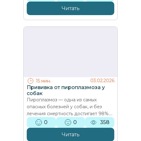
проводить операцию, какие риски
она предотвращает…
Читать
03.02.2026
15 мин.
Прививка от пироплазмоза у
собак
Пироплазмоз — одна из самых
опасных болезней у собак, и без
лечения смертность достигает 98%.
Ветеринар Рустам Чобишвили,
0
0
358
эксперт выездной клиники Laska…
Читать