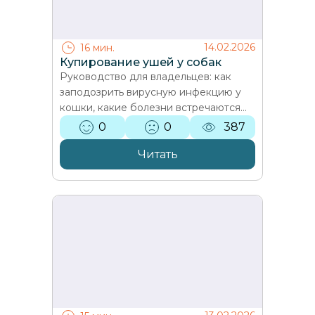
14.02.2026
16 мин.
Купирование ушей у собак
Руководство для владельцев: как
заподозрить вирусную инфекцию у
кошки, какие болезни встречаются
(герпесвирус, калицивироз,
0
0
387
панлейкопения, FeLV/FIV, FIP),…
Читать