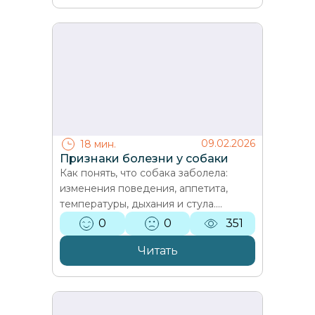
09.02.2026
18 мин.
Признаки болезни у собаки
Как понять, что собака заболела:
изменения поведения, аппетита,
температуры, дыхания и стула.
Критические симптомы, первая
0
0
351
помощь и советы ветеринара
Варвары…
Читать