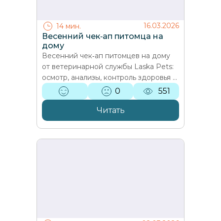
16.03.2026
14 мин.
Весенний чек‑ап питомца на
дому
Весенний чек‑ап питомцев на дому
от ветеринарной службы Laska Pets:
осмотр, анализы, контроль здоровья и
профилактика заболеваний без
0
551
стресса для питомца.
Читать