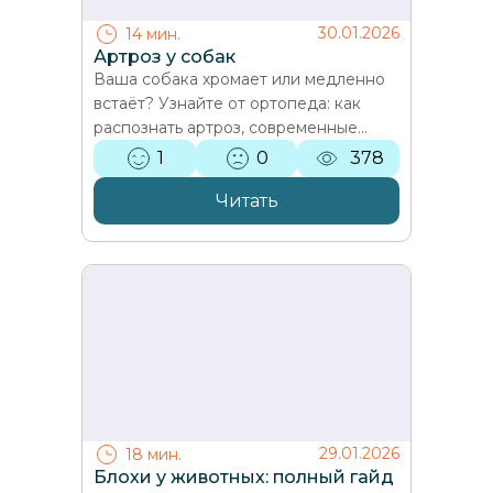
30.01.2026
14 мин.
Артроз у собак
Ваша собака хромает или медленно
встаёт? Узнайте от ортопеда: как
распознать артроз, современные
методы лечения, физиотерапия и
1
0
378
диета. Боль в суставах,…
Читать
29.01.2026
18 мин.
Блохи у животных: полный гайд