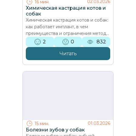
02.03.2026
16 мин.
Химическая кастрация котов и
собак
Химическая кастрация котов и собак:
как работает имплант, в чем
преимущества и ограничения метода,
кому подходит, возможны ли
2
0
832
побочные эффекты и обратим…
Читать
01.03.2026
15 мин.
Болезни зубов у собак