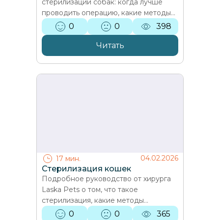
стерилизации собак: когда лучше
проводить операцию, какие методы
доступны, как подготовить питомца и
0
0
398
что важно в уходе после. Ветеринар…
Читать
04.02.2026
17 мин.
Стерилизация кошек
Подробное руководство от хирурга
Laska Pets о том, что такое
стерилизация, какие методы
используются, когда лучше
0
0
365