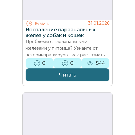
31.01.2026
16 мин.
Воспаление параанальных
желез у собак и кошек
Проблемы с параанальными
железами у питомца? Узнайте от
ветеринара-хирурга: как распознать
воспаление, правильно лечить и
0
0
544
предотвратить осложнения.
Симптомы,…
Читать