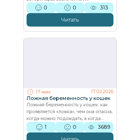
диспетчеры учились выстраивать
0
0
313
диалог с владельцами, работать с
эмоциями…
Читать
17.02.2026
17 мин.
Ложная беременность у кошек
Ложная беременность у кошек: как
проявляется «ложка», чем она опасна,
когда можно подождать, а когда
нужен врач и стерилизация. Поясняет
1
0
3689
ветеринар Варвара…
Читать