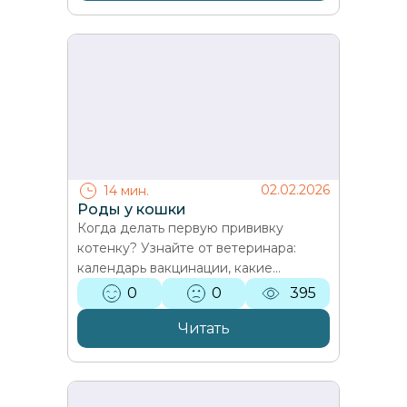
02.02.2026
14 мин.
Роды у кошки
Когда делать первую прививку
котенку? Узнайте от ветеринара:
календарь вакцинации, какие
прививки обязательны, подготовка к
0
0
395
процедуре и уход после. Защита…
Читать