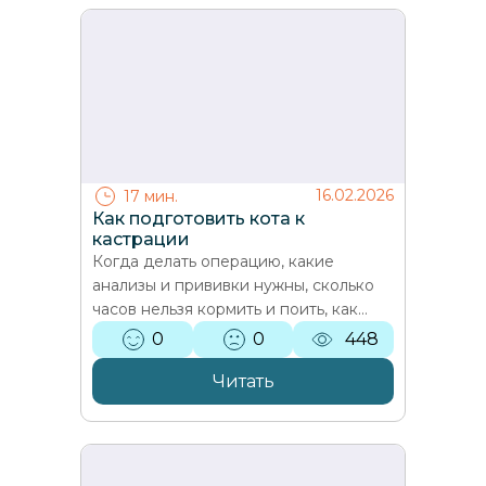
16.02.2026
17 мин.
Как подготовить кота к
кастрации
Когда делать операцию, какие
анализы и прививки нужны, сколько
часов нельзя кормить и поить, как
организовать дорогу и выезд врача на
0
0
448
дом. Объясняет ветеринар…
Читать