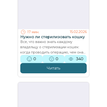
15.02.2026
17 мин.
Нужно ли стерилизовать кошку
Все, что важно знать каждому
владельцу о стерилизации кошек:
когда проводить операцию, чем она
помогает, какие методы существуют
0
0
340
и как проходит восстановление.…
Читать