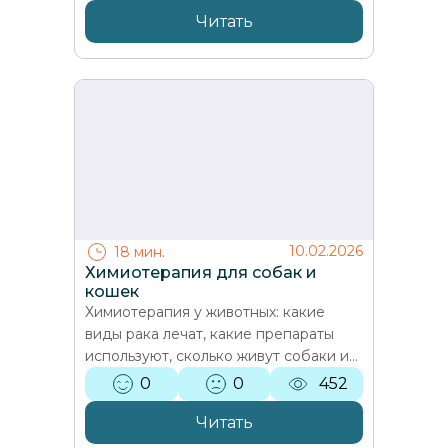
Читать
10.02.2026
18 мин.
Химиотерапия для собак и
кошек
Химиотерапия у животных: какие
виды рака лечат, какие препараты
используют, сколько живут собаки и
кошки с лимфомой, мастоцитомой и
0
0
452
остеосаркомой, побочные…
Читать