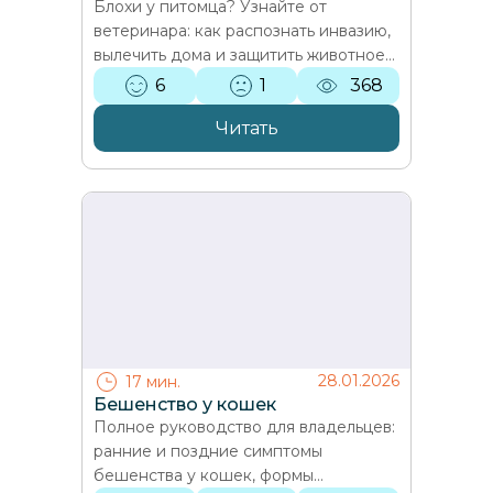
Блохи у питомца? Узнайте от
ветеринара: как распознать инвазию,
вылечить дома и защитить животное
от осложнений. Жизненный цикл
6
1
368
паразитов, методы лечения,…
Читать
28.01.2026
17 мин.
Бешенство у кошек
Полное руководство для владельцев:
ранние и поздние симптомы
бешенства у кошек, формы