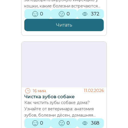
кошки, какие болезни встречаются
(герпесвирус, калицивироз,
0
0
372
панлейкопения, FeLV/FIV, FIP),…
Читать
11.02.2026
16 мин.
Чистка зубов собаке
Как чистить зубы собаке дома?
Узнайте от ветеринара: анатомия
зубов, болезни дёсен, домашняя
чистка и профессиональная
0
0
368
профилактика. Советы ветеринара…