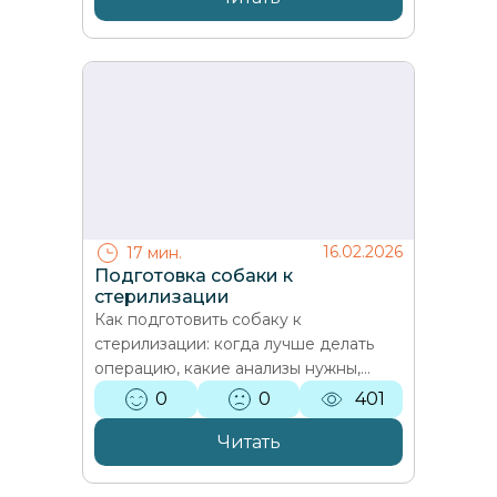
16.02.2026
17 мин.
Подготовка собаки к
стерилизации
Как подготовить собаку к
стерилизации: когда лучше делать
операцию, какие анализы нужны,
сколько не кормить перед наркозом,
0
0
401
что подготовить дома и как…
Читать