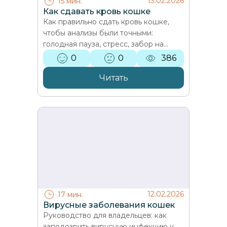
13.02.2026
15 мин.
Как сдавать кровь кошке
Как правильно сдать кровь кошке,
чтобы анализы были точными:
голодная пауза, стресс, забор на
дому, что показывают ОАК и
0
0
386
биохимия и как читать результаты.…
Читать
12.02.2026
17 мин.
Вирусные заболевания кошек
Руководство для владельцев: как
заподозрить вирусную инфекцию у